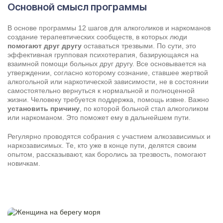
Основной смысл программы
В основе программы 12 шагов для алкоголиков и наркоманов
Результаты поиска (0)
создание терапевтических сообществ, в которых люди
Нажимая кнопку я соглашаюсь с
политикой конфиденциальности
помогают друг другу
оставаться трезвыми. По сути, это
и
пользовательским соглашением
эффективная групповая психотерапия, базирующаяся на
взаимной помощи больных друг другу. Все основывается на
Вызвать специалиста
Нажимая кнопку я соглашаюсь с
политикой конфиденциальности
утверждении, согласно которому сознание, ставшее жертвой
и
пользовательским соглашением
алкогольной или наркотической зависимости, не в состоянии
самостоятельно вернуться к нормальной и полноценной
Отправить
жизни. Человеку требуется поддержка, помощь извне. Важно
установить причину
, по которой больной стал алкоголиком
или наркоманом. Это поможет ему в дальнейшем пути.
Регулярно проводятся собрания с участием алкозависимых и
наркозависимых. Те, кто уже в конце пути, делятся своим
опытом, рассказывают, как боролись за трезвость, помогают
новичкам.