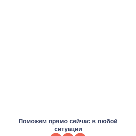
Начальная программа 12 Шагов
от 3 000 ₽
Заказать услугу
Интенсивная программа 12 Шагов
от 7 000 ₽
Заказать услугу
Поддержка в сообществе
от 4 000 ₽
Заказать услугу
Полный курс 12 Шагов
от 15 000 ₽
Заказать услугу
Поможем прямо сейчас в любой
ситуации