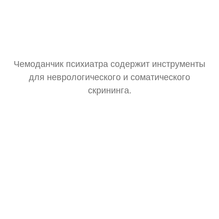
Чемоданчик психиатра содержит инструменты
для неврологического и соматического
скрининга.
Тонометр
Замер давления для оценки общего состояния.
Стетоскоп
Базовая аускультация перед выпиской рецептов.
Зрачковый фонарик