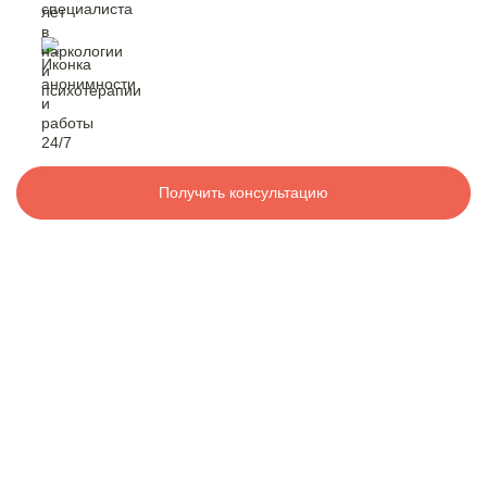
Контакты
лет в наркологии
и психотерапии
анонимность
и работа 24/7
8 800 200-48-16
Бесплатно по РФ
Вызвать специалиста
Получить консультацию
ООО «Медицинская компания «Наркологический центр»
г. Балабаново, Фабричная ул., 7,
Электронная почта:
info@mk-narkolog-centr