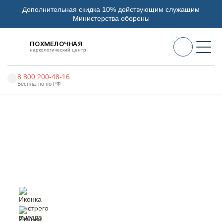
Дополнительная скидка 10% действующим служащим
Министерства обороны
ПОХМЕЛОЧНАЯ
наркологический центр
8 800 200-48-16
Бесплатно по РФ
Алкоголизм
Главная
Услуги
12 Шагов
Наркомания
Наркология
12 Шагов в Балабаново
Психиатрия
Реабилитация
Цены
быстрый выезд
специалиста
О нас