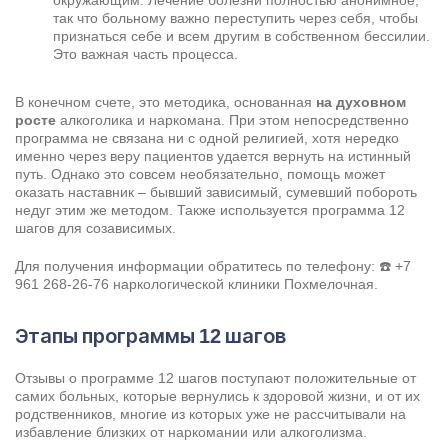
окружающим. Лечение болезни полностью анонимное,
так что больному важно переступить через себя, чтобы
признаться себе и всем другим в собственном бессилии.
Это важная часть процесса.
В конечном счете, это методика, основанная
на духовном
росте
алкоголика и наркомана. При этом непосредственно
программа не связана ни с одной религией, хотя нередко
именно через веру пациентов удается вернуть на истинный
путь. Однако это совсем необязательно, помощь может
оказать наставник – бывший зависимый, сумевший побороть
недуг этим же методом. Также используется программа 12
шагов для созависимых.
Для получения информации обратитесь по телефону: ☎️
+7
961 268-26-76
наркологической клиники Похмелочная.
Этапы программы 12 шагов
Отзывы о программе 12 шагов поступают положительные от
самих больных, которые вернулись к здоровой жизни, и от их
родственников, многие из которых уже не рассчитывали на
избавление близких от наркомании или алкоголизма.