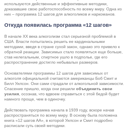
используются действенные и эффективные методики,
доказавшие свою работоспособность по всему миру. Одна из
них – программа 12 шагов для алкоголиков и наркоманов.
Откуда появилась программа «12 шагов»
В начале XX века алкоголизм стал серьезной проблемой в
США. Власти попытались решить ее кардинальными
методами, введя в стране сухой закон, однако это привело к
обратной реакции. Зависимых стало появляться еще больше,
став нелегальным, спиртное ушло в подполье, где его
распространение достигло небывалых размеров.
Основателями программы 12 шагов для зависимых от
алкоголя официальной считаются американцы Боб Смит и
Билл Уилсон. Они сами страдали от алкогольной зависимости.
Спасение пришло, когда они решили
объединить свои
усилия
, осознав, что вдвоем справиться с этой бедой будет
намного проще, чем в одиночку.
Действовать программа начала в 1939 году, вскоре начав
распространяться по всему миру. В основу была положена
книга «12 шагов АА», в которой Уилсон и Смит подробно
расписали суть своей методики.