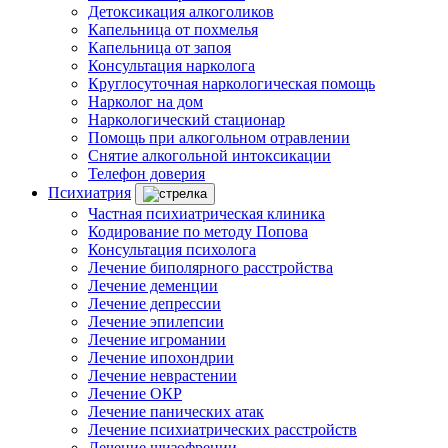
Детоксикация алкоголиков
Капельница от похмелья
Капельница от запоя
Консультация нарколога
Круглосуточная наркологическая помощь
Нарколог на дом
Наркологический стационар
Помощь при алкогольном отравлении
Снятие алкогольной интоксикации
Телефон доверия
Психиатрия
Частная психиатрическая клиника
Кодирование по методу Попова
Консультация психолога
Лечение биполярного расстройства
Лечение деменции
Лечение депрессии
Лечение эпилепсии
Лечение игромании
Лечение ипохондрии
Лечение неврастении
Лечение ОКР
Лечение панических атак
Лечение психиатрических расстройств
Лечение шизофрении