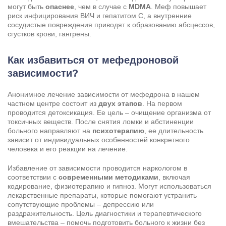
могут быть
опаснее
, чем в случае с
MDMA
. Меф повышает
риск инфицирования ВИЧ и гепатитом C, а внутренние
сосудистые повреждения приводят к образованию абсцессов,
сгустков крови, гангрены.
Как избавиться от мефедроновой
зависимости?
Анонимное лечение зависимости от мефедрона в нашем
частном центре состоит из
двух этапов
. На первом
проводится детоксикация. Ее цель – очищение организма от
токсичных веществ. После
снятия ломки
и абстиненции
больного направляют на
психотерапию
, ее длительность
зависит от индивидуальных особенностей конкретного
человека и его реакции на лечение.
Избавление от зависимости проводится наркологом в
соответствии с
современными методиками
, включая
кодирование, физиотерапию и гипноз. Могут использоваться
лекарственные препараты, которые помогают устранить
сопутствующие проблемы – депрессию или
раздражительность. Цель диагностики и терапевтического
вмешательства – помочь подготовить больного к жизни без