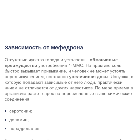
Результаты поиска (0)
Нажимая кнопку я соглашаюсь с
политикой конфиденциальности
и
пользовательским соглашением
Вызвать специалиста
Нажимая кнопку я соглашаюсь с
политикой конфиденциальности
Зависимость от мефедрона
и
пользовательским соглашением
Отправить
Отсутствие чувства голода и усталости –
обманчивые
преимущества
употребления 4-MMC. На практике соль
быстро вызывает привыкание, и человек не может устоять
перед искушением, постоянно
увеличивая дозы
. Ловушка, в
которую попадают зависимые от него люди, практически
ничем не отличается от других наркотиков. По мере приема в
организме растет спрос на перечисленные выше химические
соединения:
серотонин;
допамин;
норадреналин.