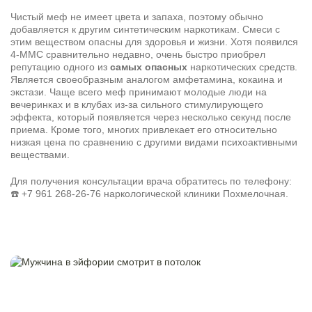
Чистый меф не имеет цвета и запаха, поэтому обычно
добавляется к другим синтетическим наркотикам. Смеси с
этим веществом опасны для здоровья и жизни. Хотя появился
4-MMC сравнительно недавно, очень быстро приобрел
репутацию одного из
самых опасных
наркотических средств.
Является своеобразным аналогом амфетамина, кокаина и
экстази. Чаще всего меф принимают молодые люди на
вечеринках и в клубах из-за сильного стимулирующего
эффекта, который появляется через несколько секунд после
приема. Кроме того, многих привлекает его относительно
низкая цена по сравнению с другими видами психоактивными
веществами.
Для получения консультации врача обратитесь по телефону:
☎️
+7 961 268-26-76
наркологической клиники Похмелочная.
Задать вопрос
Задайте свой вопрос и мы ответим вам
Бесплатная консультация
Оставьте данные и мы вам перезвоним!
Поиск по сайту
Выбор города