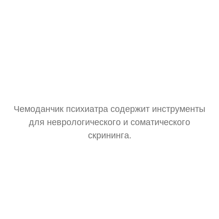
Чемоданчик психиатра содержит инструменты
для неврологического и соматического
скрининга.
Тонометр
Замер давления для оценки общего состояния.
Стетоскоп