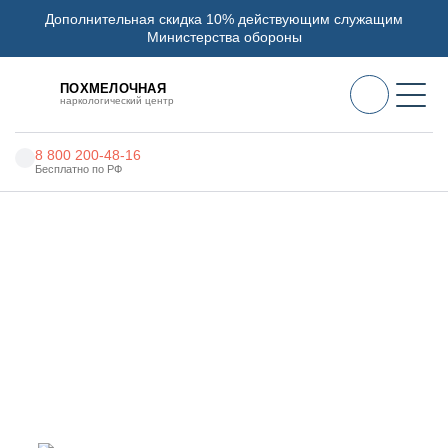
Дополнительная скидка 10% действующим служащим
Министерства обороны
ПОХМЕЛОЧНАЯ
наркологический центр
8 800 200-48-16
Бесплатно по РФ
Алкоголизм
Главная
Услуги
Лечение наркозависимости от мефедрона
Наркомания
Наркология
Лечение наркозависимости
от мефедрона в
Психиатрия
Балабаново
Реабилитация
Цены
О нас