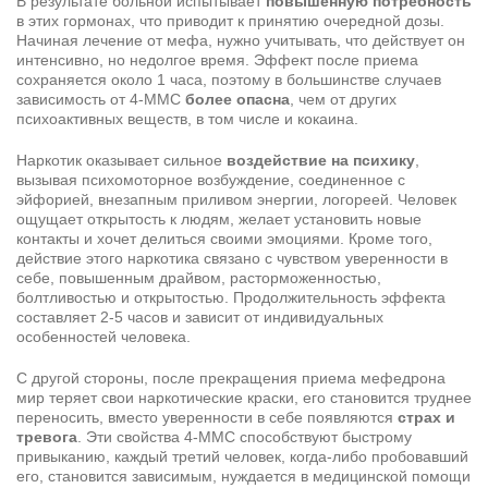
В результате больной испытывает
повышенную потребность
в этих гормонах, что приводит к принятию очередной дозы.
Начиная лечение от мефа, нужно учитывать, что действует он
интенсивно, но недолгое время. Эффект после приема
сохраняется около 1 часа, поэтому в большинстве случаев
зависимость от 4-MMC
более опасна
, чем от других
психоактивных веществ, в том числе и кокаина.
Наркотик оказывает сильное
воздействие на психику
,
вызывая психомоторное возбуждение, соединенное с
эйфорией, внезапным приливом энергии, логореей. Человек
ощущает открытость к людям, желает установить новые
контакты и хочет делиться своими эмоциями. Кроме того,
действие этого наркотика связано с чувством уверенности в
себе, повышенным драйвом, расторможенностью,
болтливостью и открытостью. Продолжительность эффекта
составляет 2-5 часов и зависит от индивидуальных
особенностей человека.
С другой стороны, после прекращения приема мефедрона
мир теряет свои наркотические краски, его становится труднее
переносить, вместо уверенности в себе появляются
страх и
тревога
. Эти свойства 4-MMC способствуют быстрому
привыканию, каждый третий человек, когда-либо пробовавший
его, становится зависимым, нуждается в медицинской помощи