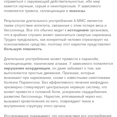
справиться с окружающей действительностью, ибо мир
кажется скучным, серым и неинтересным. У зависимого
появляется тревога, галлюцинации и
психозы
.
Результатом длительного употребления 4-MMC является
также отсутствие аппетита, связанная с этим потеря веса и
бессонница. Все это обычно ведет к
истощению
организма,
что в крайних случаях может закончиться смертью наркомана.
Трудно предсказать, как конкретный человек отреагирует на
психоактивное средство, поэтому этот наркотик представляет
большую опасность
.
Длительное употребление может привести к паранойе,
галлюцинациям, паническим атакам. У зависимого появляется
нарушение координации
, он даже забывает о том, как
выполняются простые движения. Признаки, которые
возникают при наркомании, схожи с известными симптомами
болезни Паркинсона. Без эффективного лечения мефедрон
чрезмерно стимулирует центральную нервную систему, что
может привести к головной боли, ускорению сердцебиения,
развитию бессонницы. Наркотик, втягиваемый через нос,
вызывает кровотечения из него, повреждает ткани и
внутреннюю структуру этого органа.
Исследования показывают, что последствия его употребления