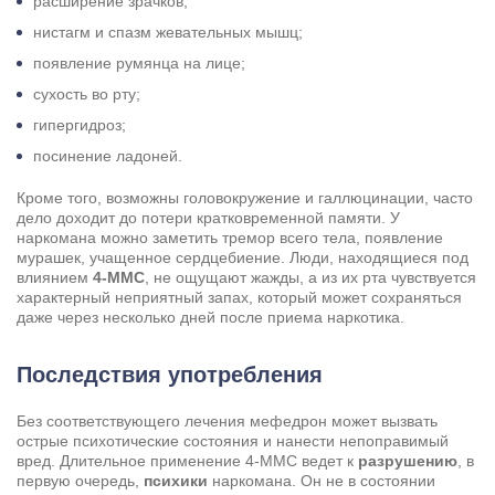
расширение зрачков;
нистагм и спазм жевательных мышц;
появление румянца на лице;
сухость во рту;
гипергидроз;
посинение ладоней.
Кроме того, возможны головокружение и галлюцинации, часто
дело доходит до потери кратковременной памяти. У
наркомана можно заметить тремор всего тела, появление
мурашек, учащенное сердцебиение. Люди, находящиеся под
влиянием
4-MMC
, не ощущают жажды, а из их рта чувствуется
характерный неприятный запах, который может сохраняться
даже через несколько дней после приема наркотика.
Последствия употребления
Без соответствующего лечения мефедрон может вызвать
острые психотические состояния и нанести непоправимый
вред. Длительное применение 4-MMC ведет к
разрушению
, в
первую очередь,
психики
наркомана. Он не в состоянии