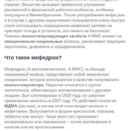
странах. Вещество вызывает временное улучшение
умственной и физической работоспособности, особенно
популярно в Великобритании. После употребления мефа (как
и в случае с другими наркотиками пользователи очень быстро
стали использовать сокращенное название) человек не
чувствует голода и усталости, его ничего не беспокоит.
Помимо
психостимулирующих свойств
4-MMC влияет на
эмоционально-социальные
аспекты, увеличивает секрецию
серотонина, дофамина и норадреналина.
Что такое мефедрон?
Мефедрон (4-метилметкатинон, 4-MMC), в обиходе
называемый мефом, представляет собой химическое
соединение, которое используется в качестве популярного
психостимулятора
. Наркотик относится к группе
эмпатогенов, облегчающих контактирование с другими
людьми. Был синтезирован в 1929 году, но широкое
применение началось в 2007 году. По действию похож на
МДМА
(экстази), в состав этой соли входит катинон и
амфетамин. Выпускается в форме кристаллов, порошка,
таблеток или капсул. Чаще всего его принимают
интраназально или перорально – путем растворения в
напитке или ее проглатывании.